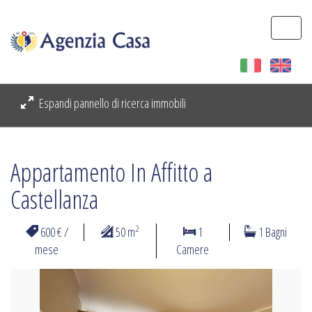
Togg
navi
Espandi pannello di ricerca immobili
Appartamento In Affitto a
Castellanza
2
600 € /
50 m
1
1 Bagni
mese
Camere
Previous
Next