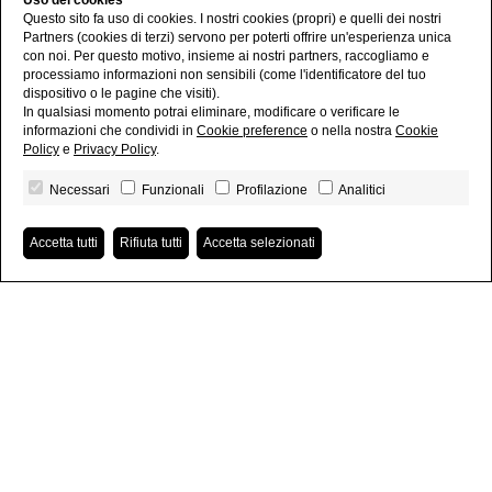
Uso dei cookies
Questo sito fa uso di cookies. I nostri cookies (propri) e quelli dei nostri
Partners (cookies di terzi) servono per poterti offrire un'esperienza unica
con noi. Per questo motivo, insieme ai nostri partners, raccogliamo e
processiamo informazioni non sensibili (come l'identificatore del tuo
dispositivo o le pagine che visiti).
In qualsiasi momento potrai eliminare, modificare o verificare le
informazioni che condividi in
Cookie preference
o nella nostra
Cookie
Policy
e
Privacy Policy
.
Necessari
Funzionali
Profilazione
Analitici
Accetta tutti
Rifiuta tutti
Accetta selezionati
Proposte in evidenza